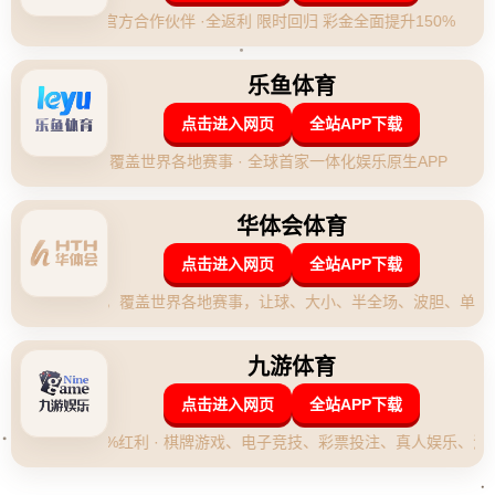
森林狼险胜独行侠升至西部第八
灰熊大胜黄蜂.
发布时间：2026-08-07 05:30:10
**森林狼险胜独行侠升至西部第八，灰熊大胜黄蜂：NBA格局再调整
**
NBA赛季如火如荼，各支球队间的对抗愈发激烈，西部争夺战更是吊
足了球迷胃口。在最新的一轮比赛中，**森林狼在一场扣人心弦的较
量中险胜独行侠，成功攀升至西部第八**，而另一边，灰熊火力全
开，以一场酣畅淋漓的大胜碾压黄蜂，进一步巩固了自己的地位。这
两场比赛不仅决定了两队的排名变化，也为整个联盟格局带来了新的
悬念。
### 森林狼险胜独行侠：西部季后赛名额争夺白热化