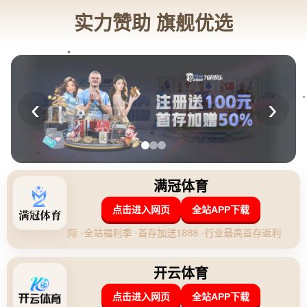
新闻中心
公司新闻
行业资讯
新闻中心