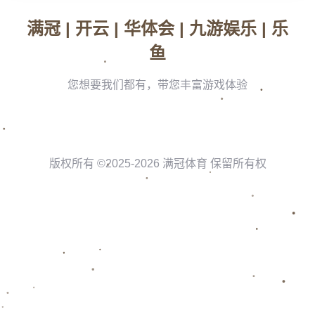
在职业足球的历史长河中，总有一些球员以他们的技艺和专注为人们
所铭记。**马科斯-阿隆索**就是这样一位球员，他日前在接受采访
时表示：“我相信我有能力继续参加西甲这一顶尖赛事。”这句话不仅
展现了他对自己能力的自信，也让我们重新审视他在西甲的表现与未
来潜力。
西甲联赛被誉为世界上**最具竞争力**的足球联赛之一，这里不仅有
如皇家马德里和巴塞罗那这样的传统豪门球队，还有众多技艺精湛的
球员。要在这样一个顶级舞台上长期立足，并不是一件容易的事情。
而**马科斯-阿隆索**之所以有如此的信心，源自于他多年来在球场
上的出色表现和丰富的比赛经验。