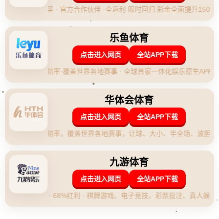
马科斯-阿隆索：我相信我有能力
继续参加西甲这一顶尖赛事
发布时间：2026-08-07 05:30:10
**马科斯-阿隆索在西甲的坚实信心：经验与能力的完美结合**