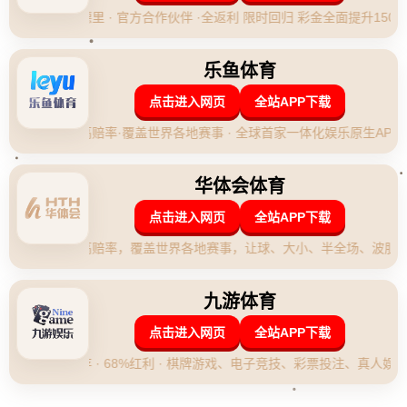
美记：哈登不想为里弗斯效力 他
不会重返76人
发布时间：2026-08-09 05:30:11
**哈登与里弗斯：分道扬镳的背后原因分析**
当篮球迷们还在热议詹姆斯·哈登的转会传闻之际，*最新的消息*再
次掀起舆论热潮：哈登不愿再次为里弗斯效力，这使得他重返费城76
人的希望渺茫。这个消息不仅引发了球迷间的激烈讨论，也让我们开