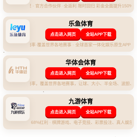
皇馬妄想再撿阿方索便宜，拜仁能
否心軟成看點.
发布时间：2026-08-08 05:30:11
**皇马妄想再撿阿方索便宜，拜仁能否心軟成看點**
當足壇購物狂皇家馬德里再次對某位明星球員釋出興趣時，這通常意
味著即將發生一場交易大戲。而當目標鎖定在拜仁慕尼黑的速度之王
阿方索·戴維斯（Alphonso Davies）身上時，情況尤為引人矚目。**皇
馬是否能成功以較低的價格將阿方索收入囊中，而拜仁能否在這場交
易中心軟放手**，無疑成為目前轉會市場的焦點之一。
### **阿方索·戴維斯：足壇的年輕翅膀**
阿方索·戴維斯是當下足壇最具潛力的左後衛之一，他不僅速度驚
人，且在進攻端與防守端均展現出高度統治力。自2018年從溫哥華白
浪加盟拜仁後，戴維斯迅速成長為球隊的主力，並在2020年歐冠奪冠
的過程中留下了許多經典表現。他縱橫四方的突破、幾乎“貼地飛行”
的回追能力，讓他成為令人難以忽視的新星。