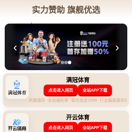
新闻中心
公司新闻
行业资讯
新闻中心