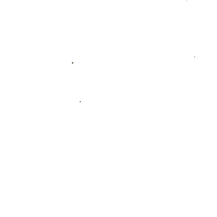
最后，不得不提的
拥有无限的潜力去
**王汉龙**的