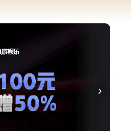
全国咨询热线：
0411-6677070
中心
新闻中心
联系方式