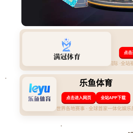
新闻中心
公司新闻
新闻中心
行业资讯