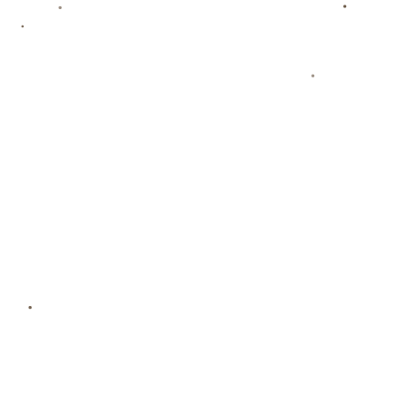
特處理馬奎爾問題的方式 前水晶宮主席：他讓事
丨
下一篇
糕.