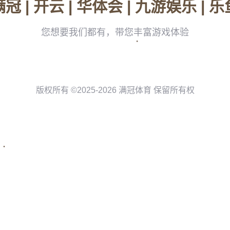
新援掠影📷——王
发布时间：2026-08-07 05:30:
—王汉龙：时代的新星崛起**
，每一位新援的亮相都犹如星辰划过夜空，璀璨瞬间背后隐藏着无限可能。
有人的目光。本文将深入探讨王汉龙的职业生涯及其在新环境中的精彩表
力的运动员，王汉龙在初次亮相时便以其出色的技术和顽强的精神赢得了广泛
他的引入，无疑为整个队伍注入了新鲜的血液和无限的活力。
日程中，**王汉龙**凭借其出色的表现屡屡成为比赛的亮点。他的**速
越决策能力**，往往能够主导比赛节奏。这样的技能不仅帮助他个人在比
看，**王汉龙**以他独具特色的**技术风格**吸引了不少球迷的目光
仅仅依赖于先天的身体素质，还靠着后天的艰苦训练与不懈努力。通过观
出了沉着冷静与强大的心理素质，这一特点使得他在新的舞台上如鱼得水
也许能更好地说明他的价值。在最近的一场关键对决中，王汉龙以一人之力终
区前抢断并快速反击，为队伍献上了制胜一球。这一表现不仅体现了他的**
神**和**团队合作**方面，王汉龙也给人留下了深刻的印象。他总是愿