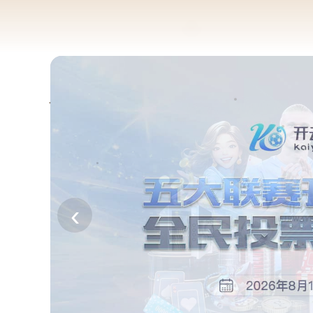
开云体育官网