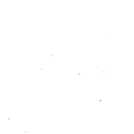
**林书豪的影响力*
林书豪的影响力不
球员，这种亲力亲
**总结**