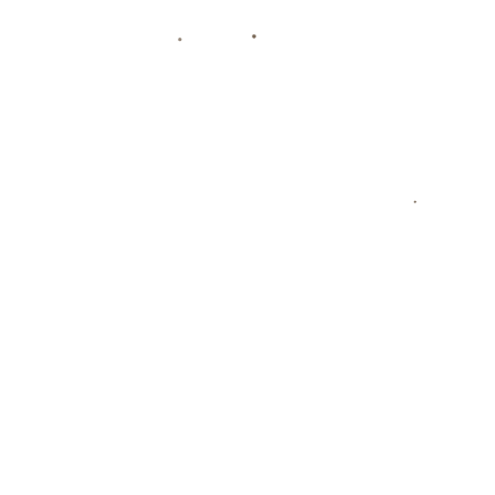
的篮球梦想。他曾多次在中国举办篮球训练营，亲自指导年轻