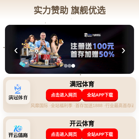
新闻中心
公司新闻
行业资讯
新闻中心