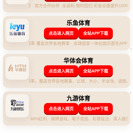
英超︱沙拿閃耀紐卡素再救利物
浦 續約進展良好史諾露口風.
发布时间：2026-08-07 05:30:10
**英超︱沙拿閃耀紐卡素再救利物浦 續約進展良好史諾露口風**
隨著2023/24賽季英超進入緊張的比賽階段，利物浦再一次用頑強的精
神證明了他們在聯賽中的競爭力。而在近期對陣紐卡素的比賽中，**
穆罕默德·沙拿（Mohamed Salah）**再次成為球迷關注的焦點，憑藉
關鍵表現帶領球隊逆轉局勢，讓紅軍粉絲看到了重回巔峰的希望。同
時，有關沙拿續約的消息也成為熱議話題——主帥尤爾根·克洛普
（Jurgen Klopp）的一句簡短回應，似乎為沙拿留隊的未來畫上了更
加光明的前景。
---
### **沙拿拯救利物浦於水火之中**
在與紐卡素的刺激大戰中，利物浦一度陷入困境。紐卡素憑藉靈活的
進攻和穩健的防守，先聲奪人取得了領先。而就在紅軍球迷的心逐漸
懸起之時，沙拿再次扮演了**球隊救世主**的角色。他先是通過精準
的助攻助攻隊友扳平比分，隨後又憑著敏銳的場上嗅覺，發起了致勝
一擊，徹底擊碎了紐卡素的防守體系。