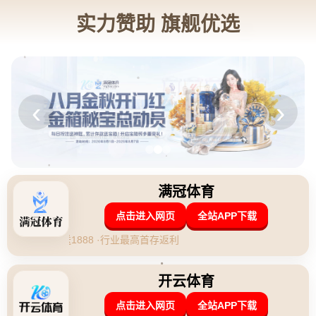
新闻中心
公司新闻
行业资讯
新闻中心