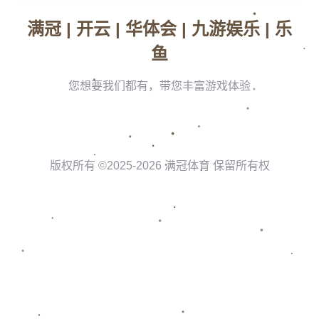
刻的终结者。他的**体能充沛**和**情商**，以及对于比赛的出色掌
控，令他在对手严密防守下依然能够施展拳脚。不仅如此，亚历山大
还是一位**良好沟通者**，能够有效团结队友，促进团队合作，这对
任何一支追求更高目标的球队来说都是至关重要的。
**影响力与领导力的体现**
亚历山大的个人表现出众，但更令人印象深刻的是他对团队的贡献。
他在比赛中所展现的**领袖气质**和**永不放弃的精神**，不仅激励
着他的队友，也让雷霆队的年轻球员们能够快速成长。当比赛进入关
键时刻，亚历山大总是那个**稳定军心的人**，他能够在场上调整心
态，带领球队走出困境。
值得一提的是，亚历山大的**职业态度**和**场下努力**同样可圈可
点。在休赛期，他总是潜心于技能提升和身体训练，这种**自律**和
**勤奋**不仅为他奠定了成为顶级球星的基础，也深深影响着他的队
友，推动整个球队的进步。
**数据彰显实力**